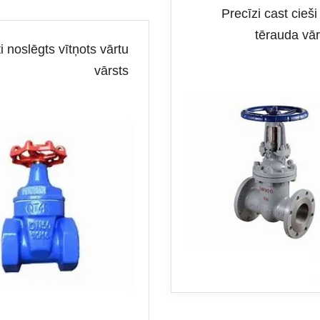
Precīzi cast cieši
tērauda vār
i noslēgts vītņots vārtu
vārsts