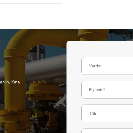
anjin, Ķīna