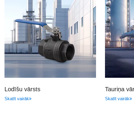
Lodīšu vārsts
Tauriņa vā
Skatīt vairāk
Skatīt vairāk