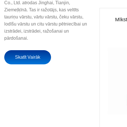
Co., Ltd. atrodas Jinghai, Tianjin,
Ziemeļķīnā. Tas ir ražotājs, kas veltīts
tauriņu vārstu, vārtu vārstu, čeku vārstu,
LT rokasgrāmata mīksto
Mīkst
lodīšu vārstu un citu vārstu pētniecībai un
blīvējuma tauriņa vārsts ar
izstrādei, izstrādei, ražošanai un
izvirzītām ausīm
pārdošanai.
Skatīt Vairāk