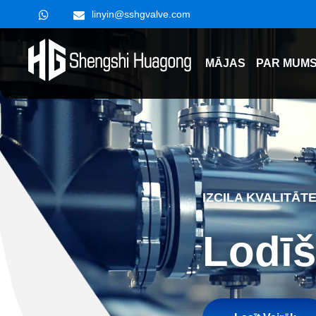
linyin@sshgvalve.com
MĀJAS
PAR MUM
IZCILA KVALITĀT
Lodīš