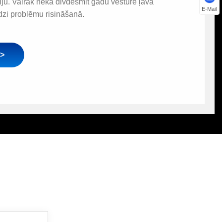
ciju. Vairāk nekā divdesmit gadu vēsture ļāva
E-Mail
zi problēmu risināšanā.
k>