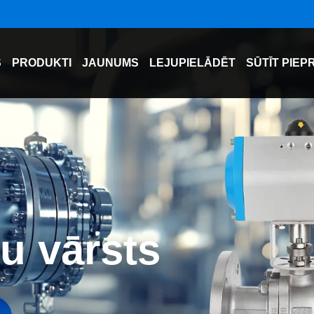
S
PRODUKTI
JAUNUMS
LEJUPIELĀDĒT
SŪTĪT PIEP
E
u vārsts