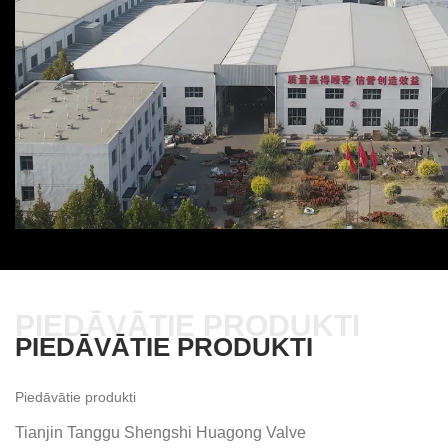
PIEDĀVĀTIE PRODUKTI
PIEDĀVĀTIE PRODUKTI
Piedāvātie produkti
Tianjin Tanggu Shengshi Huagong Valve