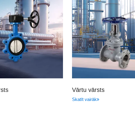
rsts
Vārtu vārsts
Skatīt vairāk