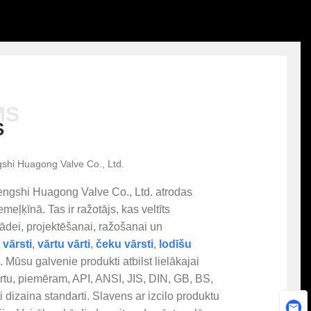
MS
S
shi Huagong Valve Co., Ltd.
engshi Huagong Valve Co., Ltd. atrodas
emeļķīnā. Tas ir ražotājs, kas veltīts
rādei, projektēšanai, ražošanai un
 vārsti
,
vārtu vārti
,
čeku vārsti
,
lodīšu
ti. Mūsu galvenie produkti atbilst lielākajai
artu, piemēram, API, ANSI, JIS, DIN, GB, BS,
ti dizaina standarti. Slavens ar izcilo produktu