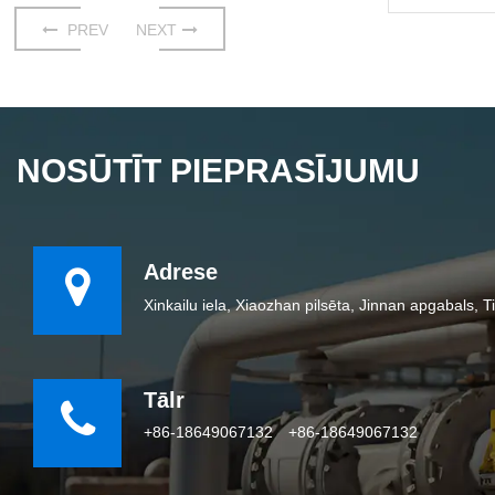
PREV
NEXT
NOSŪTĪT PIEPRASĪJUMU
Adrese
Xinkailu iela, Xiaozhan pilsēta, Jinnan apgabals, Ti
Tālr
+86-18649067132
+86-18649067132