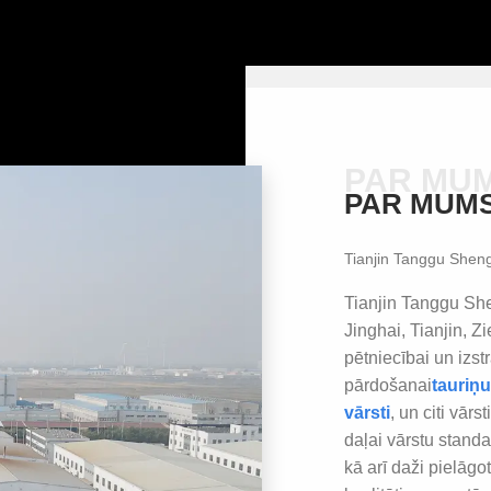
PAR MU
PAR MUM
Tianjin Tanggu Sheng
Tianjin Tanggu Sh
Jinghai, Tianjin, Zi
pētniecībai un izst
pārdošanai
tauriņu
vārsti
, un citi vārs
daļai vārstu stand
kā arī daži pielāgo