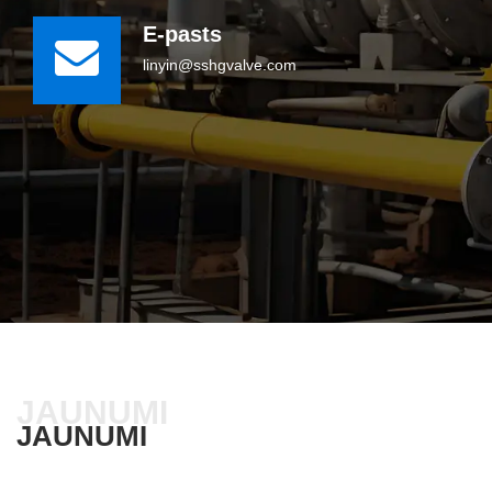
E-pasts
linyin@sshgvalve.com
JAUNUMI
JAUNUMI